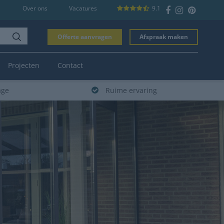
Over ons
Vacatures
9.1
Offerte aanvragen
Afspraak maken
Projecten
Contact
age
Ruime ervaring