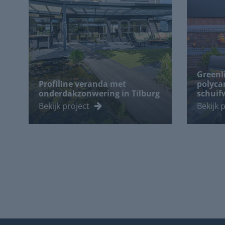
Greenl
Profiline veranda met
polyca
onderdakzonwering in Tilburg
schuif
Bekijk project
Bekijk 