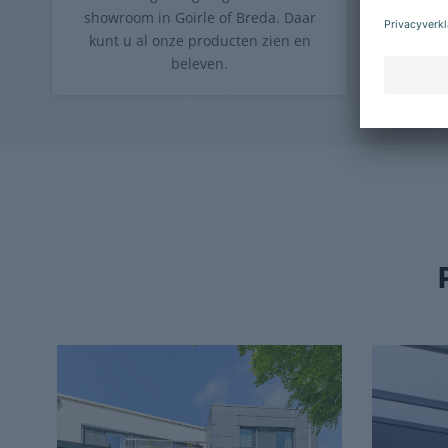
showroom in Goirle of Breda. Daar
de mog
kunt u al onze producten zien en
beleven.