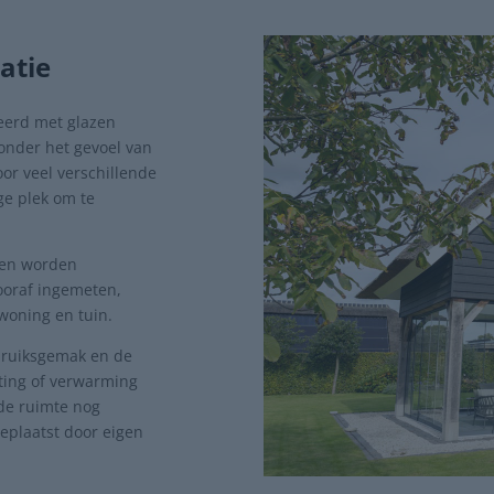
atie
eerd met glazen
zonder het gevoel van
or veel verschillende
ge plek om te
 en worden
ooraf ingemeten,
woning en tuin.
bruiksgemak en de
hting of verwarming
de ruimte nog
eplaatst door eigen