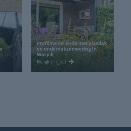
Profiline veranda met glasdak
s
en onderdakzonwering in
Waspik
Bekijk project