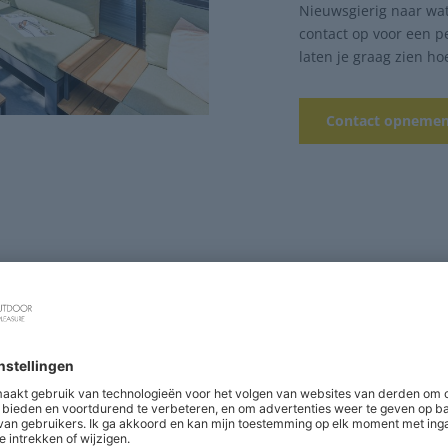
Nieuwsgierig naar wat
contact op voor een p
laten je graag zien ho
Contact opneme
Offerte opstellen
Planning en produc
ntarisatie van uw wensen en
Na akkoord op de offerte 