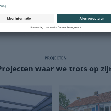
elijkheden, maken we een
voor u aan de slag. We met
schets en een offerte.
goed na en ontwikkelen uw 
PROJECTEN
Projecten waar we trots op zij