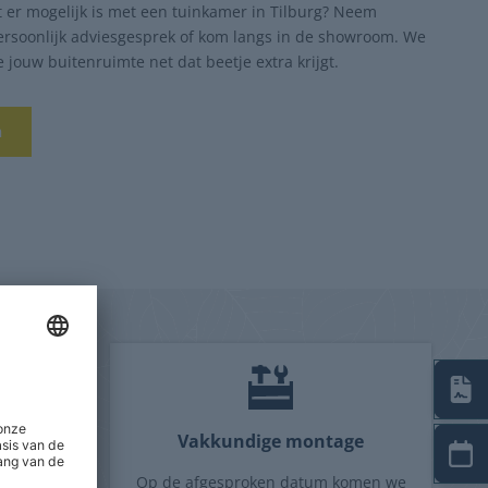
 er mogelijk is met een tuinkamer in Tilburg? Neem
ersoonlijk adviesgesprek of kom langs in de showroom. We
e jouw buitenruimte net dat beetje extra krijgt.
n
tie
Vakkundige montage
gaan we
Op de afgesproken datum komen we