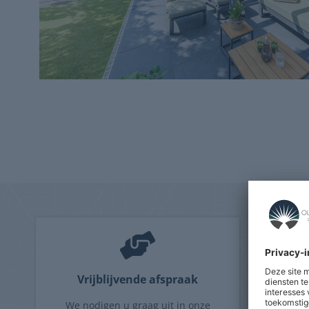
Vrijblijvende afspraak
We nodigen u graag uit in onze
Na inve