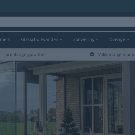
amers
Glasschuifwanden
Zonwering
Overige
Jarenlange garantie
Vakkundige mont