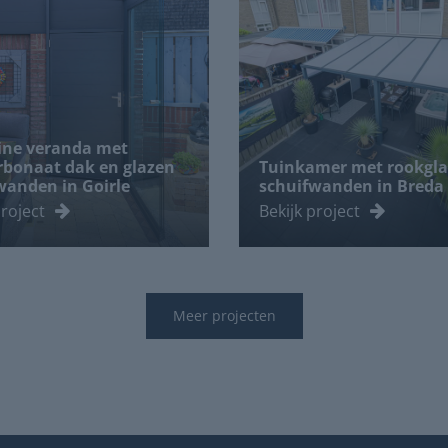
ine veranda met
rbonaat dak en glazen
Tuinkamer met rookgla
wanden in Goirle
schuifwanden in Breda
project
Bekijk project
Meer projecten