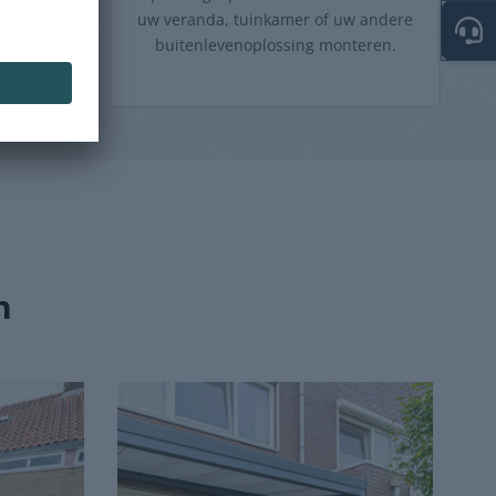
en alles
uw veranda, tuinkamer of uw andere
product.
buitenlevenoplossing monteren.
n