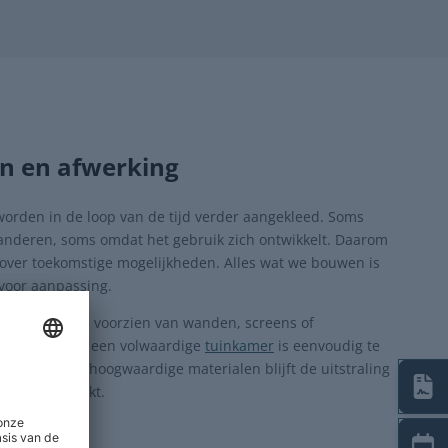
en en afwerking
orden in de loop van de tijd verder aangekleed. Soms
nderen, soms omdat het gebruik zich ontwikkelt. Daarom
over toekomstige mogelijkheden. Alles wat we bouwen is
 voor aanpassing.
eranda worden voorzien van wanden, screens of
vergang naar een volwaardige
tuinkamer
is eenvoudig te
t gebruik van hoogwaardige materialen blijft de uitstraling
derhoud beperkt.