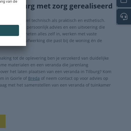
in Tilburg met zorg gerealiseerd
 voelen, zowel technisch als praktisch en esthetisch.
jd voor een persoonlijk advies en een uitvoering die
te details. We meten alles zelf in, werken met vaste
en voor een afwerking die past bij de woning én de
aking tot de oplevering ben je verzekerd van duidelijke
me materialen en een veranda die jarenlang
over het laten plaatsen van een veranda in Tilburg? Kom
m in Goirle of
Breda
of neem contact op voor advies op
raag met het samenstellen van een veranda of tuinkamer