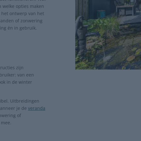
en welke opties maken
 het ontwerp van het
fwanden of zonwering
ing én in gebruik.
ructies zijn
ruiker: van een
ok in de winter
ibel. Uitbreidingen
wanneer je de
veranda
nwering of
e mee.