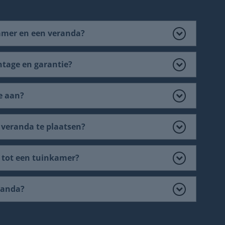
kamer en een veranda?
ntage en garantie?
e aan?
 veranda te plaatsen?
n tot een tuinkamer?
eranda?