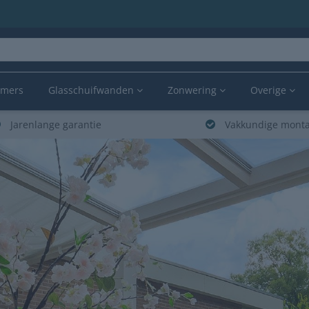
amers
Glasschuifwanden
Zonwering
Overige
Jarenlange garantie
Vakkundige mont