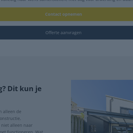
Contact opnemen
Offerte aanvragen
? Dit kun je
n alleen de
onstructie,
 niet alleen naar
oet functioneren. Wat