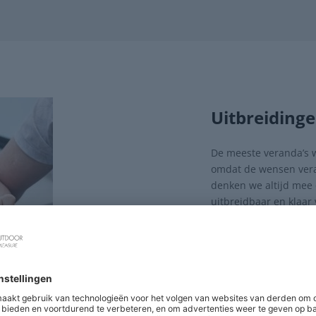
Uitbreiding
De meeste veranda’s w
omdat de wensen vera
denken we altijd mee 
uitbreidbaar en klaar
Zo kan een verasol v
verwarming. Ook de o
realiseren. Dankzij he
strak en blijft het on