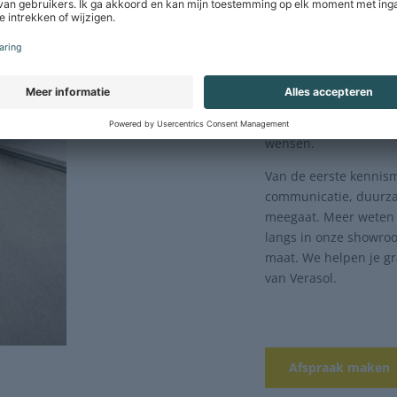
Een veranda 
Een veranda moet goed
Daarom nemen we de ti
klopt tot in de kleins
montageteams en zorg
wensen.
Van de eerste kennism
communicatie, duurza
meegaat.
Meer weten 
langs in onze showroo
maat. We helpen je g
van Verasol.
Afspraak maken