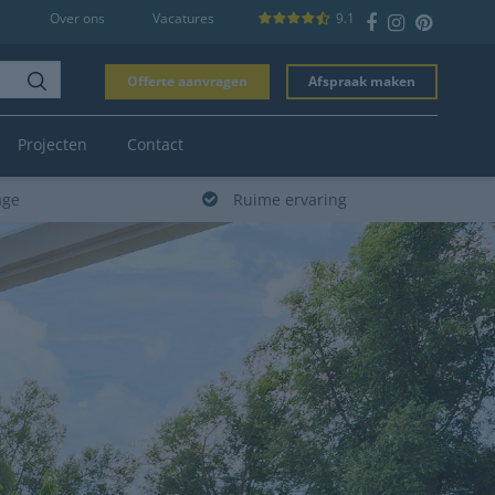
Over ons
Vacatures
9.1
Offerte aanvragen
Afspraak maken
Projecten
Contact
age
Ruime ervaring