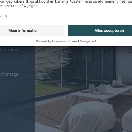
LEASURE
ht voor
sortiment
leven nog
k diverse
e montage