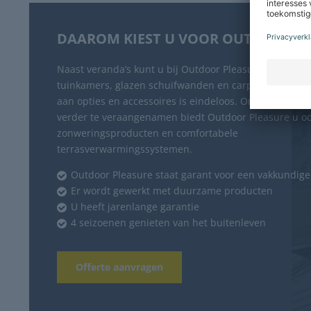
DAAROM KIEST U VOOR OUTDOOR P
Naast veranda’s kunt u bij Outdoor Pleasure ook terec
tuinkamers, glazen schuifwanden en carports. Het as
aan opties en accessoires is eindeloos. Om het buiten
verder te veraangenamen biedt Outdoor Pleasure u oo
zonweringsproducten en comfortabele
terrasverwarmingssystemen.
Outdoor Pleasure staat garant voor een vakkundig
Er wordt gewerkt met duurzame producten
U heeft jarenlange garantie
4 seizoenen genieten van het buitenleven
Offerte aanvragen