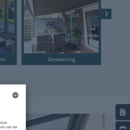
en
Zonwering