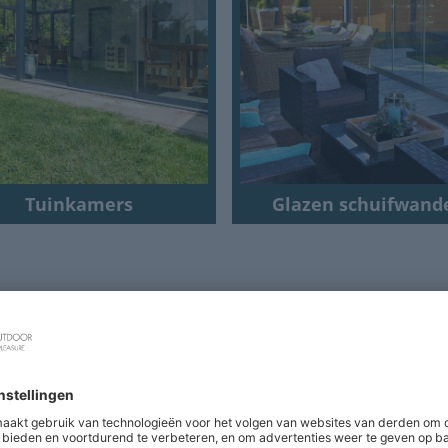
Tuinkamers
Glazen schuifwand