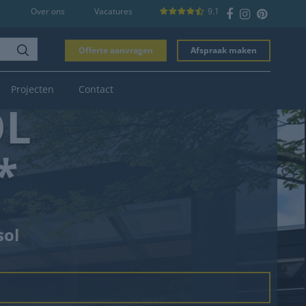
Over ons
Vacatures
9.1
Offerte aanvragen
Afspraak maken
Projecten
Contact
OL
*
sol