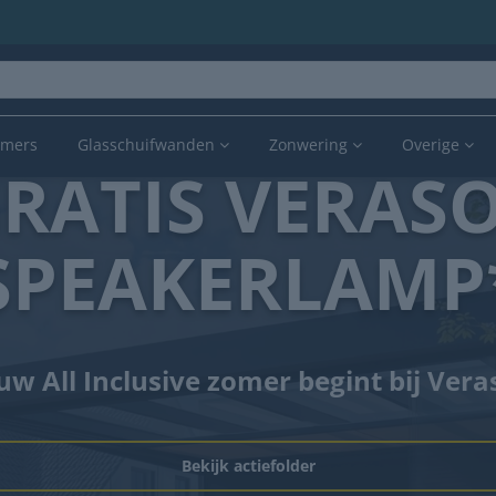
amers
Glasschuifwanden
Zonwering
Overige
RATIS VERAS
SPEAKERLAMP
uw All Inclusive zomer begint bij Vera
Bekijk actiefolder