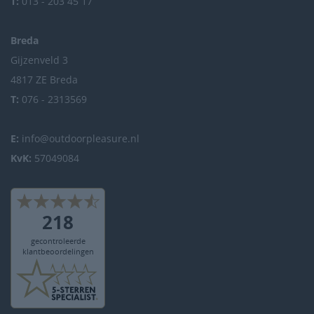
T:
013 - 203 45 17
Breda
Gijzenveld 3
4817 ZE Breda
T:
076 - 2313569
E:
info@outdoorpleasure.nl
KvK:
57049084