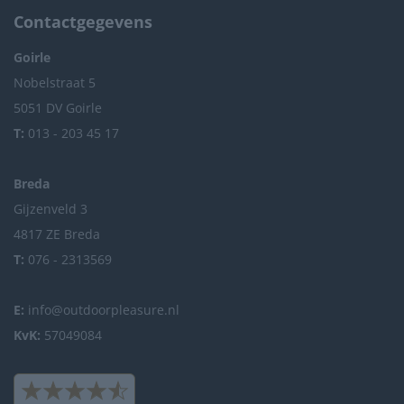
Contactgegevens
Goirle
Nobelstraat 5
5051 DV Goirle
T:
013 - 203 45 17
Breda
Gijzenveld 3
4817 ZE Breda
T:
076 - 2313569
E:
info@outdoorpleasure.nl
KvK:
57049084