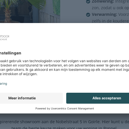
Zonwering:
Integr
zon, zodat u ook 
Verwarming:
Voorz
zelfs in de koude
Verlichting:
Kies v
tot een gezellige p
SUBHEADING
BEZOEK ONZE SHOWROOM
spirerende showroom aan de Nobelstraat 5 in Goirle. Hier kunt u 
team de beste keuze maken voor uw woning in Poppel.