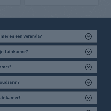
kamer en een veranda?
ijn tuinkamer?
kamer?
houdsarm?
tuinkamer?