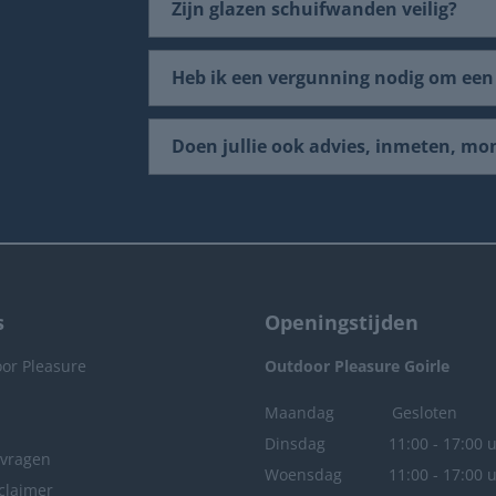
Zijn glazen schuifwanden veilig?
Heb ik een vergunning nodig om een
Doen jullie ook advies, inmeten, mo
s
Openingstijden
or Pleasure
Outdoor Pleasure
Goirle
Maandag
Gesloten
Dinsdag
11:00 - 17:00 
nvragen
Woensdag
11:00 - 17:00 
claimer