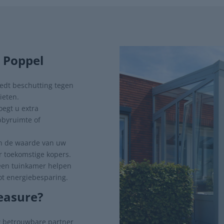
 Poppel
edt beschutting tegen
ieten.
egt u extra
bbyruimte of
kan de waarde van uw
r toekomstige kopers.
een tuinkamer helpen
ot energiebesparing.
easure?
w betrouwbare partner