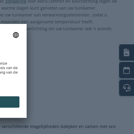
eer
zonwering
voor extra comfort en bescherming tegen de
op warme dagen kunt genieten van uw tuinkamer.
ie uw tuinkamer van verwarmingselementen, zodat u
re maanden een aangename temperatuur heeft.
oor sfeervolle verlichting om uw tuinkamer ook 's avonds
lek te maken.
de verschillende mogelijkheden bekijken en samen met ons