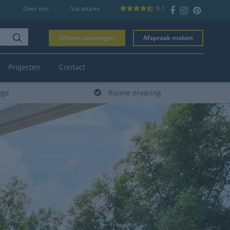
Over ons
Vacatures
9.1
Offerte aanvragen
Afspraak maken
Projecten
Contact
age
Ruime ervaring