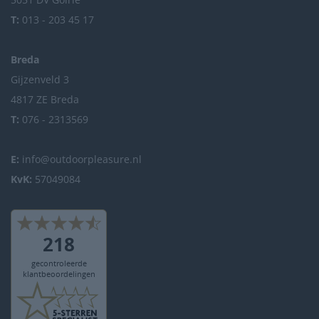
T:
013 - 203 45 17
Breda
Gijzenveld 3
4817 ZE Breda
T:
076 - 2313569
E:
info@outdoorpleasure.nl
KvK:
57049084