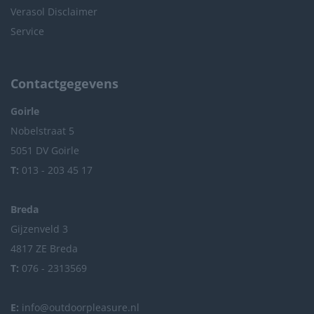
Verasol Disclaimer
Service
Contactgegevens
Goirle
Nobelstraat 5
5051 DV Goirle
T:
013 - 203 45 17
Breda
Gijzenveld 3
4817 ZE Breda
T:
076 - 2313569
E:
info@outdoorpleasure.nl