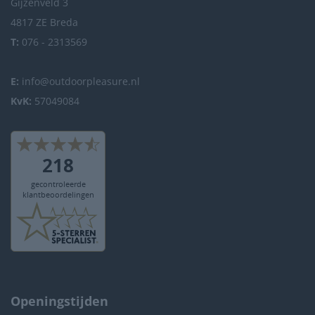
Gijzenveld 3
4817 ZE Breda
T:
076 - 2313569
E:
info@outdoorpleasure.nl
KvK:
57049084
Openingstijden